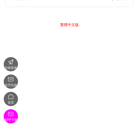
繁體中文版

在线客服

金币充值

首页

APP下载