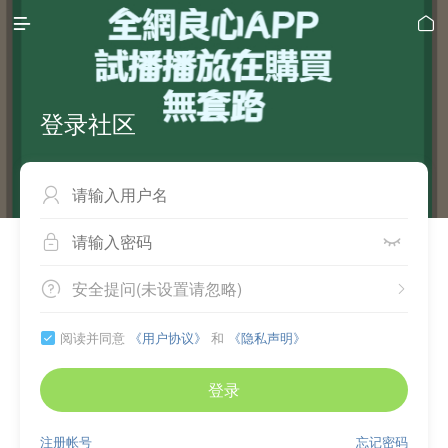


登录社区



安全提问(未设置请忽略)


阅读并同意
《用户协议》
和
《隐私声明》

登录
注册帐号
忘记密码