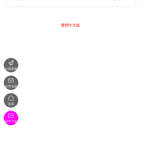
繁體中文版

在线客服

金币充值

首页

APP下载