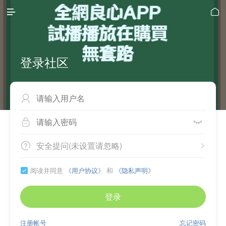


登录社区



安全提问(未设置请忽略)


阅读并同意
《用户协议》
和
《隐私声明》

登录
注册帐号
忘记密码