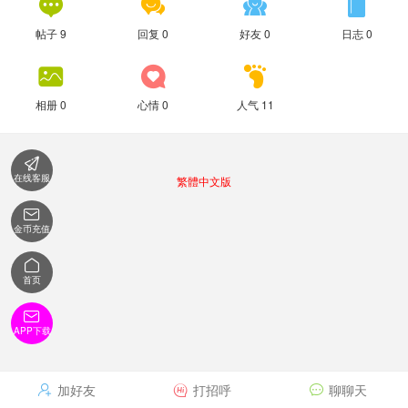




帖子 9
回复 0
好友 0
日志 0



相册 0
心情 0
人气 11

在线客服
繁體中文版

金币充值

首页

APP下载
加好友
打招呼
聊聊天


