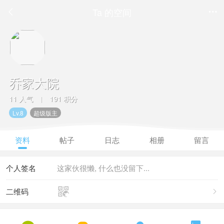
Ta 的空间


乔家大院
11 人气
191 积分
|
Lv.8
超级版主
资料
帖子
日志
相册
留言
个人签名
这家伙很懒, 什么也没留下...

二维码
