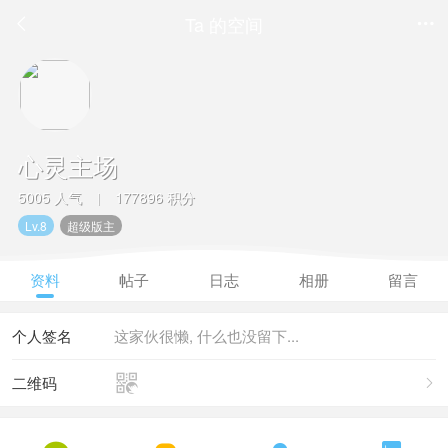
Ta 的空间


心灵主场
5005 人气
177896 积分
|
Lv.8
超级版主
资料
帖子
日志
相册
留言
个人签名
这家伙很懒, 什么也没留下...

二维码
