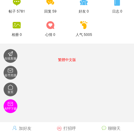




帖子 5781
回复 59
好友 0
日志 0



相册 0
心情 0
人气 5005

在线客服
繁體中文版

金币充值

首页

APP下载
加好友
打招呼
聊聊天


