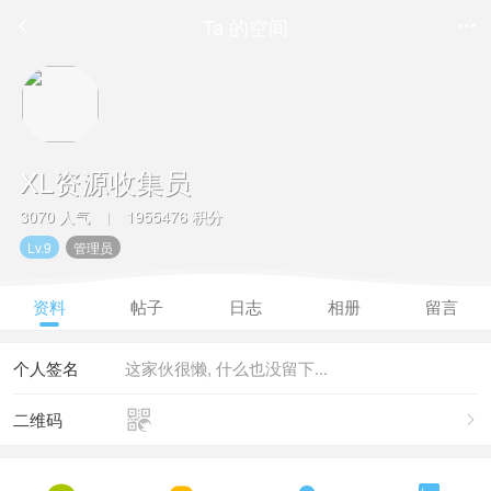
Ta 的空间


XL资源收集员
3070 人气
1955476 积分
|
Lv.9
管理员
资料
帖子
日志
相册
留言
个人签名
这家伙很懒, 什么也没留下...

二维码
