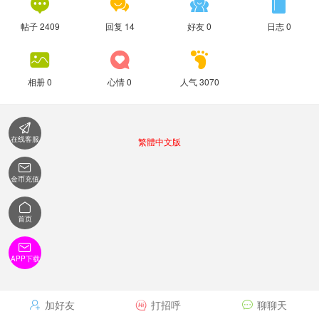




帖子 2409
回复 14
好友 0
日志 0



相册 0
心情 0
人气 3070

在线客服
繁體中文版

金币充值

首页

APP下载
加好友
打招呼
聊聊天


