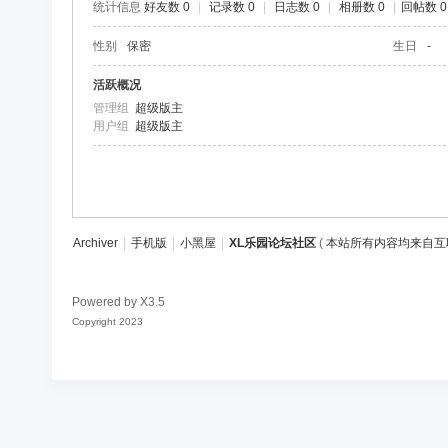
统计信息
好友数 0
|
记录数 0
|
日志数 0
|
相册数 0
|
回帖数 0
区
性别
保密
生日
-
活跃概况
管理组
超级版主
用户组
超级版主
Archiver
|
手机版
|
小黑屋
|
XL乐园论坛社区
(
本站所有内容均来自互
Powered by
X3.5
Copyright 2023