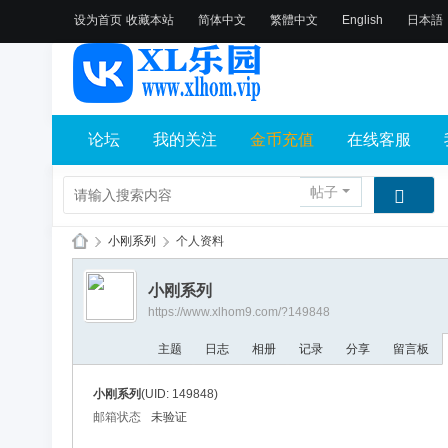
设为首页
收藏本站
简体中文
繁體中文
English
日本語
论坛
我的关注
金币充值
在线客服
帖子
›
小刚系列
›
个人资料
X
小刚系列
L
https://www.xlhom9.com/?149848
乐
主题
日志
相册
记录
分享
留言板
园
论
小刚系列
(UID: 149848)
坛
邮箱状态
未验证
社