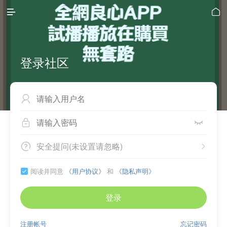


登录社区



安全提问(未设置请忽略)


阅读并同意
《用户协议》
和
《隐私声明》

登录
注册帐号
忘记密码