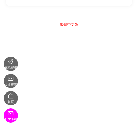
繁體中文版

在线客服

金币充值

首页

APP下载