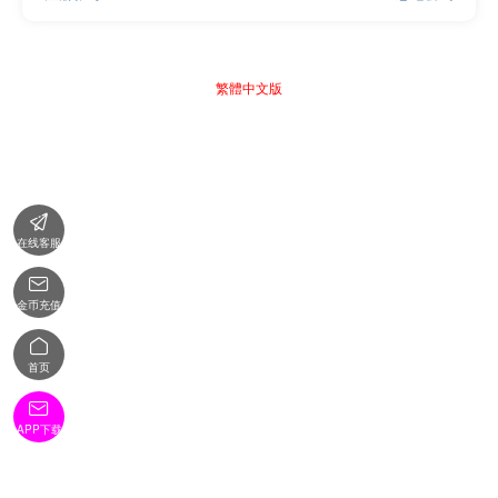
繁體中文版

在线客服

金币充值

首页

APP下载