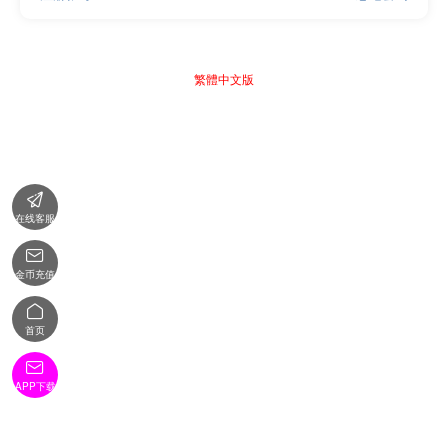
繁體中文版

在线客服

金币充值

首页

APP下载