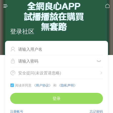


登录社区



安全提问(未设置请忽略)


阅读并同意
《用户协议》
和
《隐私声明》

登录
注册帐号
忘记密码