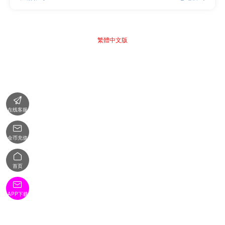
繁體中文版

在线客服

金币充值

首页

APP下载