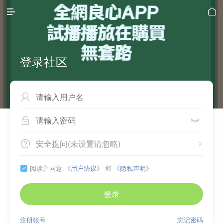


登录社区



安全提问(未设置请忽略)


阅读并同意
《用户协议》
和
《隐私声明》

登录
注册帐号
忘记密码