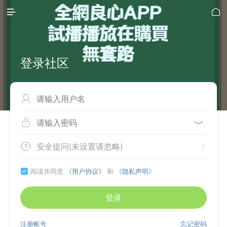


登录社区



安全提问(未设置请忽略)


阅读并同意
《用户协议》
和
《隐私声明》

登录
注册帐号
忘记密码