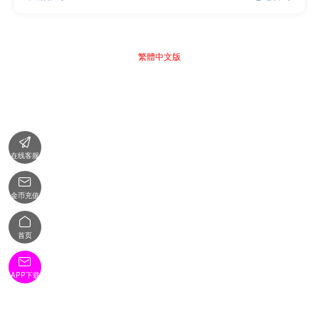
繁體中文版

在线客服

金币充值

首页

APP下载