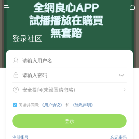


登录社区



安全提问(未设置请忽略)


阅读并同意
《用户协议》
和
《隐私声明》

登录
注册帐号
忘记密码