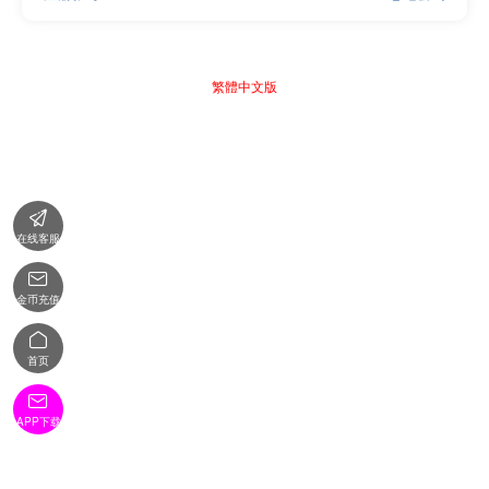
繁體中文版

在线客服

金币充值

首页

APP下载