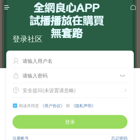


登录社区



安全提问(未设置请忽略)


阅读并同意
《用户协议》
和
《隐私声明》

登录
注册帐号
忘记密码