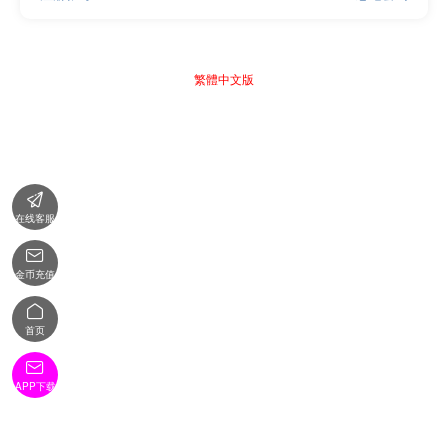
繁體中文版

在线客服

金币充值

首页

APP下载