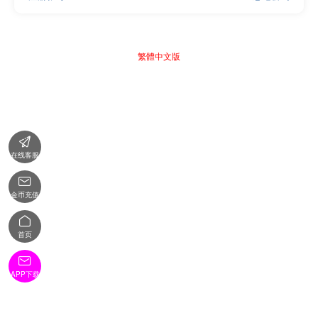
繁體中文版

在线客服

金币充值

首页

APP下载