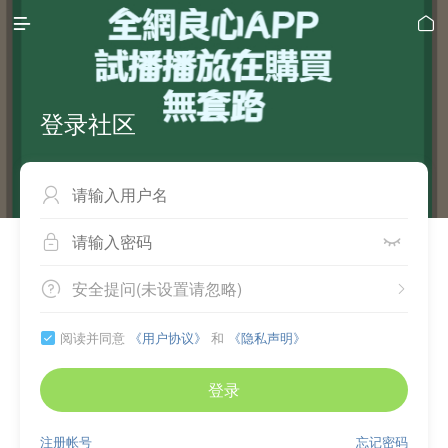


登录社区



安全提问(未设置请忽略)


阅读并同意
《用户协议》
和
《隐私声明》

登录
注册帐号
忘记密码