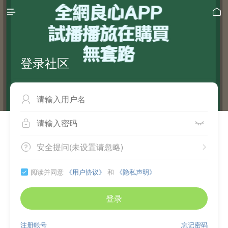


登录社区



安全提问(未设置请忽略)


阅读并同意
《用户协议》
和
《隐私声明》

登录
注册帐号
忘记密码