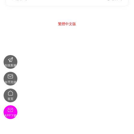
繁體中文版

在线客服

金币充值

首页

APP下载