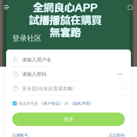


登录社区



安全提问(未设置请忽略)


阅读并同意
《用户协议》
和
《隐私声明》

登录
注册帐号
忘记密码