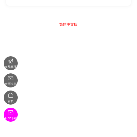
繁體中文版

在线客服

金币充值

首页

APP下载