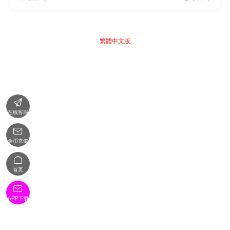
繁體中文版

在线客服

金币充值

首页

APP下载