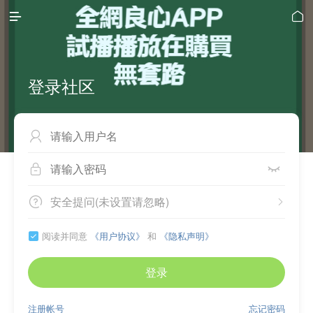


登录社区



安全提问(未设置请忽略)


阅读并同意
《用户协议》
和
《隐私声明》

登录
注册帐号
忘记密码